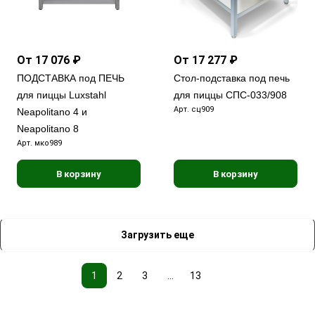
От 17 076 ₽
От 17 277 ₽
ПОДСТАВКА под ПЕЧЬ
Стол-подставка под печь
для пиццы Luxstahl
для пиццы СПС-033/908
Арт.
сц909
Neapolitanо 4 и
Neapolitanо 8
Арт.
мко989
В корзину
В корзину
Загрузить еще
1
2
3
...
13