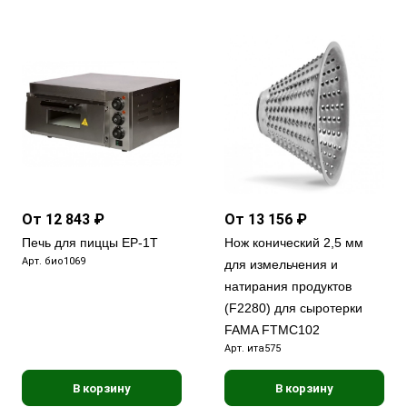
От 12 843 ₽
От 13 156 ₽
Печь для пиццы EP-1T
Нож конический 2,5 мм
Арт.
био1069
для измельчения и
натирания продуктов
(F2280) для сыротерки
FAMA FTMC102
Арт.
ита575
В корзину
В корзину