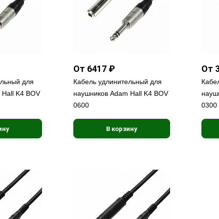
От 6417 ₽
От 
ельный для
Кабель удлинительный для
Кабе
Hall K4 BOV
наушников Adam Hall K4 BOV
науш
0600
0300
ину
В корзину