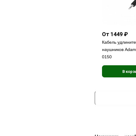
От 1449 ₽
Кабель удлинит
наушников Adam
0150
В корз