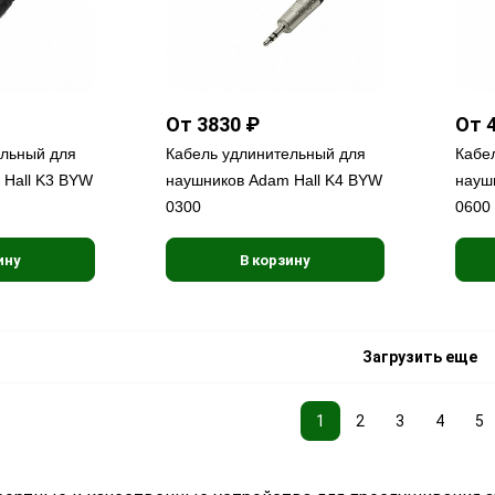
От 3830 ₽
От 
ельный для
Кабель удлинительный для
Кабе
 Hall K3 BYW
наушников Adam Hall K4 BYW
науш
0300
0600
ину
В корзину
Загрузить еще
1
2
3
4
5