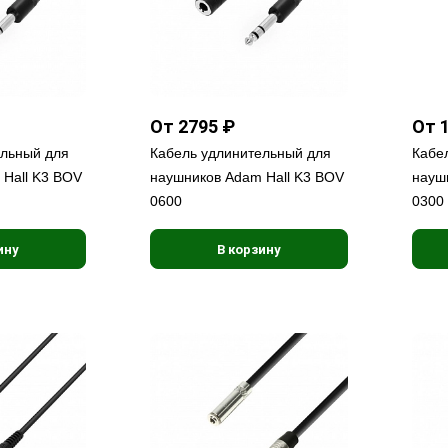
От 2795 ₽
От 
ельный для
Кабель удлинительный для
Кабе
Hall K3 BOV
наушников Adam Hall K3 BOV
науш
0600
0300
ину
В корзину